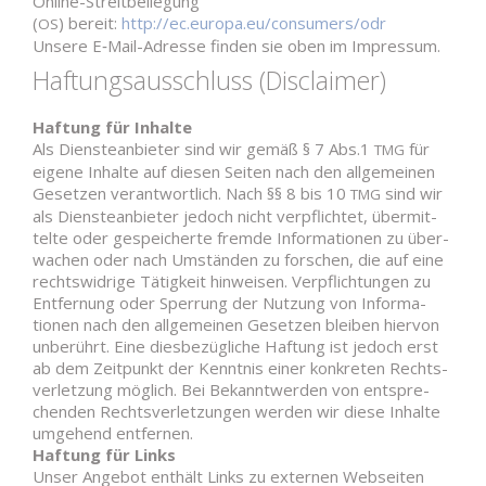
Online-Streitbeilegung
(
) bereit:
http://ec.europa.eu/consumers/odr
OS
Unsere E‑Mail-Adresse finden sie oben im Impressum.
Haf­tungs­aus­schluss (Dis­claimer)
Haftung für Inhalte
Als Diens­te­an­bieter sind wir gemäß § 7 Abs.1
für
TMG
eigene Inhalte auf diesen Seiten nach den all­ge­meinen
Gesetzen ver­ant­wortlich. Nach §§ 8 bis 10
sind wir
TMG
als Diens­te­an­bieter jedoch nicht ver­pflichtet, über­mit­
telte oder gespei­cherte fremde Infor­ma­tionen zu über­
wachen oder nach Umständen zu for­schen, die auf eine
rechts­widrige Tätigkeit hin­weisen. Ver­pflich­tungen zu
Ent­fernung oder Sperrung der Nutzung von Infor­ma­
tionen nach den all­ge­meinen Gesetzen bleiben hiervon
unbe­rührt. Eine dies­be­züg­liche Haftung ist jedoch erst
ab dem Zeit­punkt der Kenntnis einer kon­kreten Rechts­
ver­letzung möglich. Bei Bekannt­werden von ent­spre­
chenden Rechts­ver­let­zungen werden wir diese Inhalte
umgehend entfernen.
Haftung für Links
Unser Angebot enthält Links zu externen Web­seiten