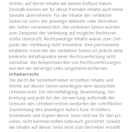
Dritter, auf deren Inhalte wir keinen Ein­fluss haben.
Deshalb können wir für diese fremden Inhalte auch keine
Gewähr über­nehmen. Für die Inhalte der ver­linkten
Seiten ist stets der jeweilige Anbieter oder Betreiber
der Seiten ver­ant­wortlich. Die ver­linkten Seiten wurden
zum Zeit­punkt der Ver­linkung auf mög­liche Rechts­ver­
stöße über­prüft. Rechts­widrige Inhalte waren zum Zeit­
punkt der Ver­linkung nicht erkennbar. Eine per­ma­nente
inhalt­liche Kon­trolle der ver­linkten Seiten ist jedoch ohne
kon­krete Anhalts­punkte einer Rechts­ver­letzung nicht
zumutbar. Bei Bekannt­werden von Rechts­ver­let­zungen
werden wir der­artige Links umgehend entfernen.
Urhe­ber­recht
Die durch die Sei­ten­be­treiber erstellten Inhalte und
Werke auf diesen Seiten unter­liegen dem deut­schen
Urhe­ber­recht. Die Ver­viel­fäl­tigung, Bear­beitung, Ver­
breitung und jede Art der Ver­wertung außerhalb der
Grenzen des Urhe­ber­rechtes bedürfen der schrift­lichen
Zustimmung des jewei­ligen Autors bzw. Erstellers.
Down­loads und Kopien dieser Seite sind nur für den pri­
vaten, nicht kom­mer­zi­ellen Gebrauch gestattet. Soweit
die Inhalte auf dieser Seite nicht vom Betreiber erstellt