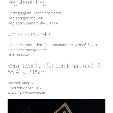
Regis­ter­eintrag:
Ein­tragung im Handelsregister.
Registergericht:Köln
Regis­ter­nummer:
30714
HRA
Umsatz­steuer-ID:
Umsatz­steuer-Iden­ti­fi­ka­ti­ons­nummer gemäß §27 a
Umsatzsteuergesetz:
DE813935541
Ver­ant­wortlich für den Inhalt nach §
55 Abs. 2 RStV:
Werner Rimpp
Elber­felder Str. 107
42477 Radevormwald