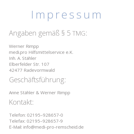
Impressum
Angaben gemäß § 5
:
TMG
Werner Rimpp
medi.pro Hilfs­mit­tel­service e.K.
Inh. A. Stähler
Elber­felder Str. 107
42477 Radevormwald
Geschäfts­führung:
Anne Stähler & Werner Rimpp
Kontakt:
Telefon: 02195–928657‑0
Telefax: 02195–928657‑9
E‑Mail: info@medi-pro-remscheid.de