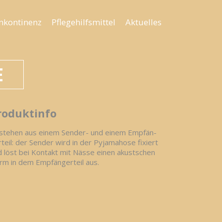
nkon­tinenz
Pfle­ge­hilfs­mittel
Aktu­elles
E
ro­duktinfo
stehen aus einem Sender- und einem Emp­fän­
teil: der Sender wird in der Pyja­mahose fixiert
 löst bei Kontakt mit Nässe einen akus­t­schen
rm in dem Emp­fän­gerteil aus.