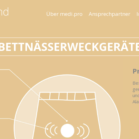
Über medi.pro
Ansprech­partner
I
BETT­NÄS­S­ER­WECK­GERÄT
P
Be
ger
und
Ala